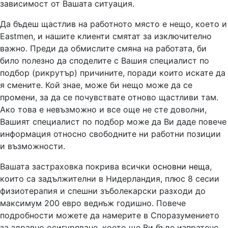
зависимост от Вашата ситуация.
Да бъдеш щастлив на работното място е нещо, което и
Eastmen, и нашите клиенти смятат за изключително
важно. Преди да обмислите смяна на работата, би
било полезно да споделите с Вашия специалист по
подбор (рикрутър) причините, поради които искате да
я смените. Кой знае, може би нещо може да се
промени, за да се почувствате отново щастливи там.
Ако това е невъзможно и все още не сте доволни,
Вашият специалист по подбор може да Ви даде повече
информация относно свободните ни работни позиции
и възможности.
Вашата застраховка покрива всички
основни неща
,
които са задължителни в Нидерландия, плюс 8 сесии
физиотерапия и спешни зъболекарски разходи до
максимум 200 евро веднъж годишно. Повече
подробности можете да намерите в Споразумението
за здравно осигуряване, което ще Ви бъде изпратено,