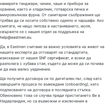
намерите тенджери, чинии, чаши и прибори за
хранене, както и хладилник, готварска печка и
микровълнова фурна. От санитарни съображения ще
трябва да си носите собствено одеяло и чаршафи. Ако
смятате, че нещо липсва в настаняването, моля,
свържете се с нашия отдел за поддръжка на
help@eastmen.eu
.
Да, в Eastmen считаме за важно условията на живот на
нашите експерти да отговарят на стандартите,
изисквани от нашия
SNF сертификат
, и всеки да
разполага с хубава стая, където да може да си почива
и да има малко уединение.
Ще получите договора си по дигитален път, след като
завършите процеса по въвеждане (onboarding), като
подписването на договора е последната стъпка.
Обикновено това се случва преди пристигането Ви в
Нидерландия, но са възможни и изключения в