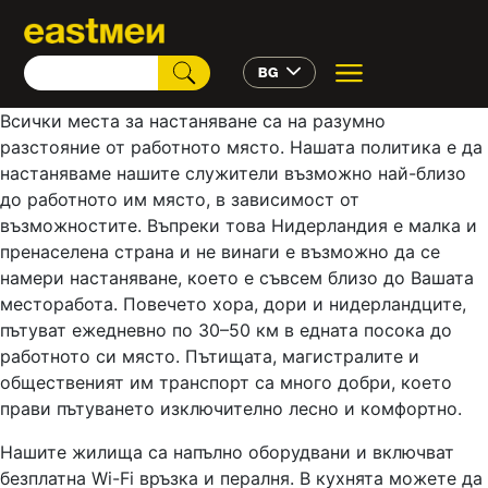
BG
Всички места за настаняване са на разумно
разстояние от работното място. Нашата политика е да
настаняваме нашите служители възможно най-близо
до работното им място, в зависимост от
възможностите. Въпреки това Нидерландия е малка и
пренаселена страна и не винаги е възможно да се
намери настаняване, което е съвсем близо до Вашата
месторабота. Повечето хора, дори и нидерландците,
пътуват ежедневно по 30–50 км в едната посока до
работното си място. Пътищата, магистралите и
общественият им транспорт са много добри, което
прави пътуването изключително лесно и комфортно.
Нашите жилища са напълно оборудвани и включват
безплатна Wi-Fi връзка и пералня. В кухнята можете да