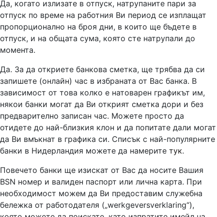
Да, когато излизате в отпуск, натрупаните пари за
отпуск по време на работния Ви период се изплащат
пропорционално на броя дни, в които ще бъдете в
отпуск, и на общата сума, която сте натрупали до
момента.
Да. За да откриете банкова сметка, ще трябва да си
запишете (онлайн) час в избраната от Вас банка. В
зависимост от това колко е натоварен графикът им,
някои банки могат да Ви открият сметка дори и без
предварително записан час. Можете просто да
отидете до най-близкия клон и да попитате дали могат
да Ви вмъкнат в графика си. Списък с най-популярните
банки в Нидерландия можете да намерите
тук
.
Повечето банки ще изискат от Вас да носите Вашия
BSN номер и валиден паспорт или лична карта. При
необходимост можем да Ви предоставим служебна
бележка от работодателя („werkgeversverklaring“),
която можете да поискате, като изпратите имейл на