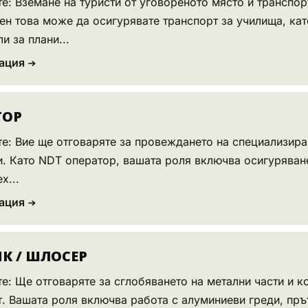
е: Вземане на туристи от уговореното място и транспор
н това може да осигурявате транспорт за училища, кат
и за плани...
ация
ТОР
е: Вие ще отговаряте за провеждането на специализира
. Като NDT оператор, вашата роля включва осигуряване
х...
ация
 / ШЛОСЕР
е: Ще отговаряте за сглобяването на метални части и к
. Вашата роля включва работа с алуминиеви греди, прът