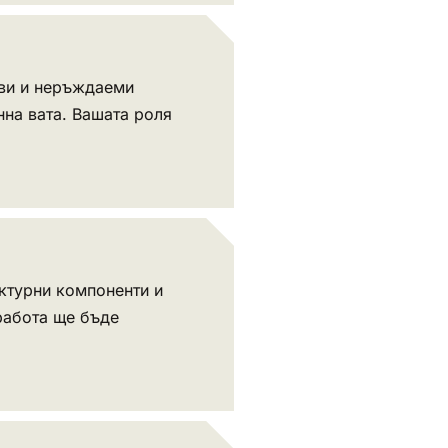
еви и неръждаеми
нна вата. Вашата роля
ктурни компоненти и
работа ще бъде