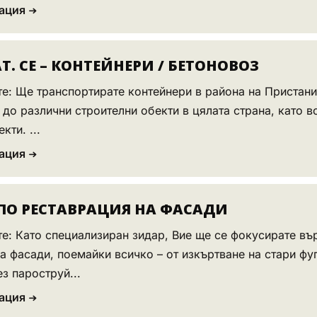
ация
. CE – КОНТЕЙНЕРИ / БЕТОНОВОЗ
те: Ще транспортирате контейнери в района на Пристан
 до различни строителни обекти в цялата страна, като 
кти. ...
ация
ПО РЕСТАВРАЦИЯ НА ФАСАДИ
е: Като специализиран зидар, Вие ще се фокусирате въ
а фасади, поемайки всичко – от изкъртване на стари фу
з пароструй...
ация