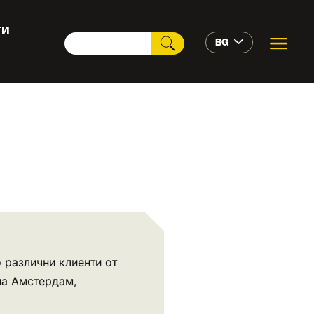
ТИ
BG
 различни клиенти от
на Амстердам,