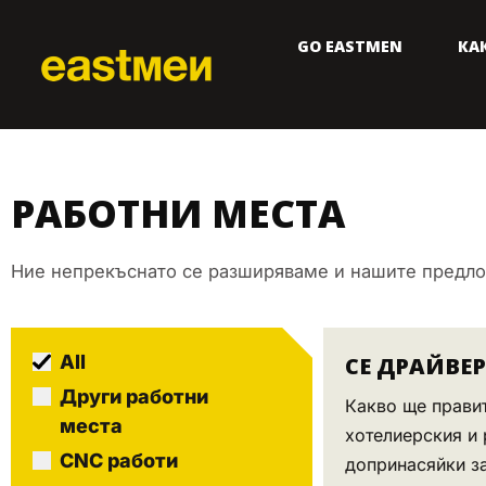
GO EASTMEN
КА
РАБОТНИ МЕСТА
Ние непрекъснато се разширяваме и нашите предлож
All
CE ДРАЙВЕ
Други работни
Какво ще правит
места
хотелиерския и 
CNC работи
допринасяйки за