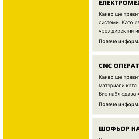
ЕЛЕКТРОМЕ
Какво ще правит
системи. Като е
чрез директни ин
Повече информ
CNC ОПЕРА
Какво ще правит
материали като
Вие наблюдавате
Повече информ
ШОФЬОР НА