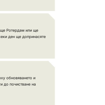
ище Ротердам или ще
всеки ден ще допринасяте
рху обновяването и
ги до почистване на