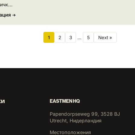
ичк...
ация
1
2
3
…
5
Next »
КИ
EASTMEN HQ
Papendorpseweg 99, 3528 BJ
Utrecht, Нидерландия
Местоположения