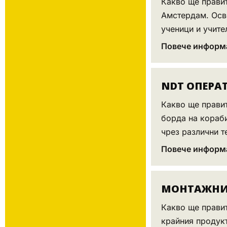
Какво ще правит
Амстердам. Осве
ученици и учител
Повече информ
NDT ОПЕРА
Какво ще правит
борда на кораби
чрез различни те
Повече информ
МОНТАЖНИК
Какво ще правит
крайния продукт