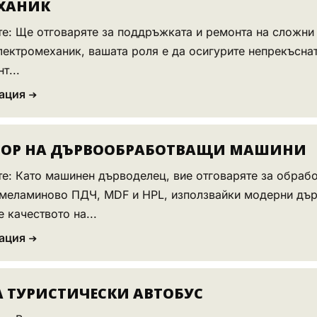
ХАНИК
е: Ще отговаряте за поддръжката и ремонта на сложни
лектромеханик, вашата роля е да осигурите непрекъсна
т...
ация
ТОР НА ДЪРВООБРАБОТВАЩИ МАШИНИ
е: Като машинен дърводелец, вие отговаряте за обрабо
 меламиново ПДЧ, MDF и HPL, използвайки модерни дъ
 качеството на...
ация
 ТУРИСТИЧЕСКИ АВТОБУС