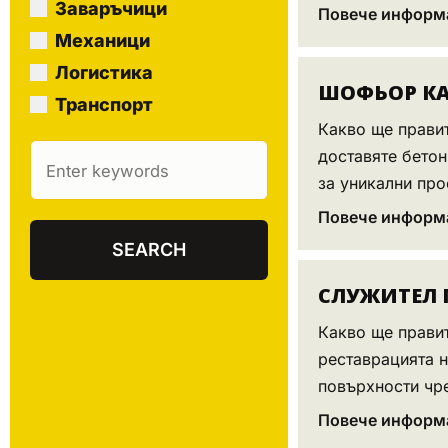
Заваръчици
Повече информ
Механици
Логистика
ШОФЬОР КАТ
Транспорт
Какво ще прави
доставяте бетон
за уникални прое
Повече информ
СЛУЖИТЕЛ 
Какво ще правит
реставрацията н
повърхности чре
Повече информ