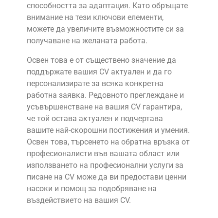
способността за адаптация. Като обръщате
внимание на тези ключови елементи,
можете да увеличите възможностите си за
получаване на желаната работа.
Освен това е от съществено значение да
поддържате вашия CV актуален и да го
персонализирате за всяка конкретна
работна заявка. Редовното преглеждане и
усъвършенстване на вашия CV гарантира,
че той остава актуален и подчертава
вашите най-скорошни постижения и умения.
Освен това, търсенето на обратна връзка от
професионалисти във вашата област или
използването на професионални услуги за
писане на CV може да ви предостави ценни
насоки и помощ за подобряване на
въздействието на вашия CV.