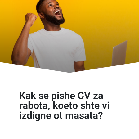
Kak se pishе CV za
rabota, koeto shte vi
izdigne ot masata?