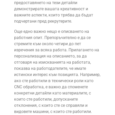
предоставянето на тези детайли
демонстрирате вашата креативност и
важните аспекти, които трябва да бъдат
подчертани пред рекрутерите.
Още едно важно нещо е описването на
работния опит. Препоръчително е да се
стремите към около четири до пет
изречения за всяка работа. Прилагането на
персонализация на описанието, за да
отговаря на изискванията на работата,
показва на работодателите, че имате
истински интерес към позицията. Например,
ако сте работили в технически роли като
CNC обработка, е важно да споменете
конкретни детайли като материалите, с
които сте работили, допусканите
отклонения, с които сте се справяли и
видовете машини, с които сте работили.