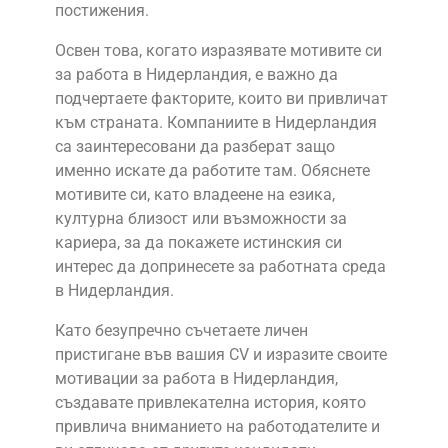
постижения.
Освен това, когато изразявате мотивите си
за работа в Нидерландия, е важно да
подчертаете факторите, които ви привличат
към страната. Компаниите в Нидерландия
са заинтересовани да разберат защо
именно искате да работите там. Обяснете
мотивите си, като владеене на езика,
културна близост или възможности за
кариера, за да покажете истинския си
интерес да допринесете за работната среда
в Нидерландия.
Като безупречно съчетаете личен
пристигане във вашия CV и изразите своите
мотивации за работа в Нидерландия,
създавате привлекателна история, която
привлича вниманието на работодателите и