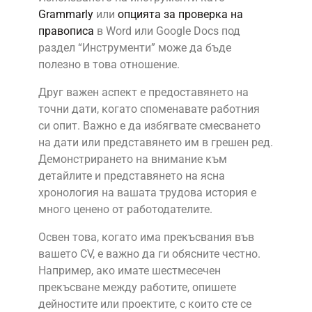
Grammarly
или
опцията за проверка на
правописа
в Word или Google Docs под
раздел “Инструменти” може да бъде
полезно в това отношение.
Друг важен аспект е предоставянето на
точни дати, когато споменавате работния
си опит. Важно е да избягвате смесването
на дати или представянето им в грешен ред.
Демонстрирането на внимание към
детайлите и представянето на ясна
хронология на вашата трудова история е
много ценено от работодателите.
Освен това, когато има прекъсвания във
вашето CV, е важно да ги обясните честно.
Например, ако имате шестмесечен
прекъсване между работите, опишете
дейностите или проектите, с които сте се